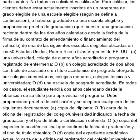
participantes. No todos los solicitantes calificarán. Para calificar, los
clientes deben estar actualmente inscritos en un programa de
grado elegible de una escuela elegible (según se define a
continuación), o haberse graduado de una escuela elegible y
proporcionar prueba de graduación (que muestre una graduación
reciente dentro de los dos años calendario desde la fecha de la
firma de su contrato de arrendamiento o financiamiento del
vehículo) de una de las siguientes escuelas elegibles ubicadas en
los 50 Estados Unidos, Puerto Rico o Islas Vírgenes de EE. UU.: (a)
una universidad, colegio de cuatro años acreditado o programa
registrado de enfermería; O (b) un colegio acreditado de dos años
con título de asociado o un título académico de pregrado otorgado
por colegios comunitarios, colegios menores, colegios técnicos y
universidades; O (d) una escuela de posgrado acreditada. En todos
los casos, el estudiante tendrá dos años calendario desde la
obtención de su título para aprovechar el programa. Debe
proporcionar prueba de calificación y se aceptará cualquiera de los
siguientes documentos: (a) copia del diploma; O (b) carta de la
oficina del registrador del colegio/universidad indicando la fecha de
graduación y el tipo de título o certificación obtenida; O (c) copia del
expediente académico final que confirme la fecha de graduación y
el tipo de título obtenido; O (d) copia del expediente académico
actual (o carta de la oficina del registrador del colegio/universidad)